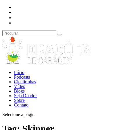
Início
Podcasts
Cientirinhas
Vídeo
Blogs
Seja Doador
Sobre
Contato
Selecione a página
Tag:
Skinner