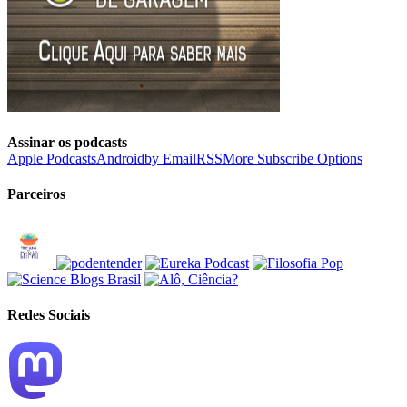
Assinar os podcasts
Apple Podcasts
Android
by Email
RSS
More Subscribe Options
Parceiros
Redes Sociais