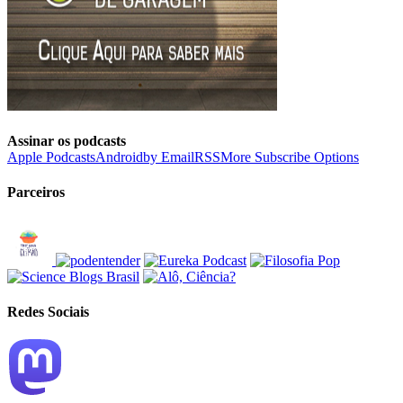
Assinar os podcasts
Apple Podcasts
Android
by Email
RSS
More Subscribe Options
Parceiros
Redes Sociais