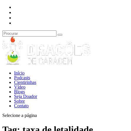
Início
Podcasts
Cientirinhas
Vídeo
Blogs
Seja Doador
Sobre
Contato
Selecione a página
Tag:
taxa de letalidade