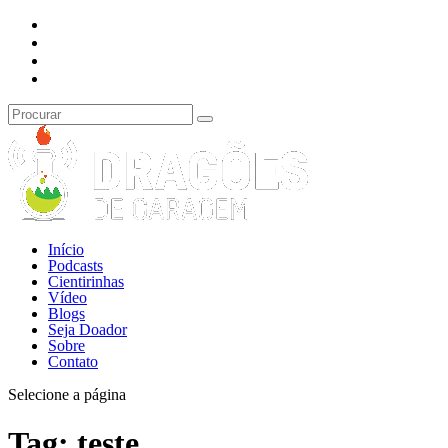
Início
Podcasts
Cientirinhas
Vídeo
Blogs
Seja Doador
Sobre
Contato
Selecione a página
Tag:
teste