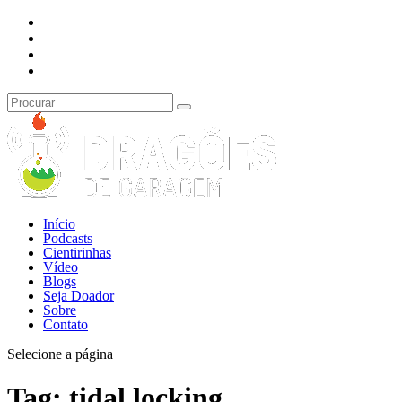
Início
Podcasts
Cientirinhas
Vídeo
Blogs
Seja Doador
Sobre
Contato
Selecione a página
Tag:
tidal locking