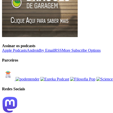
Assinar os podcasts
Apple Podcasts
Android
by Email
RSS
More Subscribe Options
Parceiros
Redes Sociais