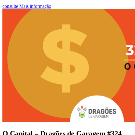
consulte Mais informação
O Capital – Dragões de Garagem #324