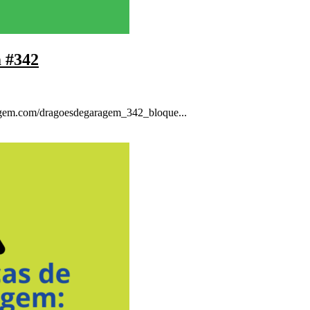
m #342
ragem.com/dragoesdegaragem_342_bloque...