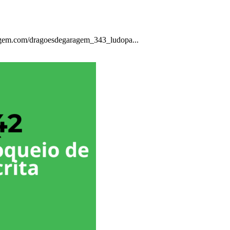
ragem.com/dragoesdegaragem_343_ludopa...