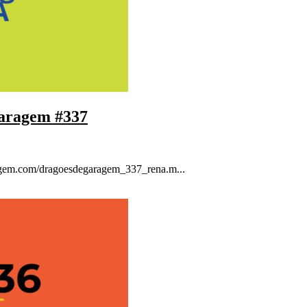
Garagem #337
ragem.com/dragoesdegaragem_337_rena.m...