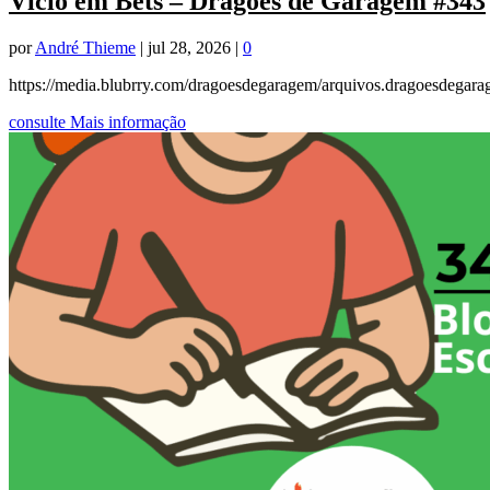
Vício em Bets – Dragões de Garagem #343
por
André Thieme
|
jul 28, 2026
|
0
https://media.blubrry.com/dragoesdegaragem/arquivos.dragoesdega
consulte Mais informação