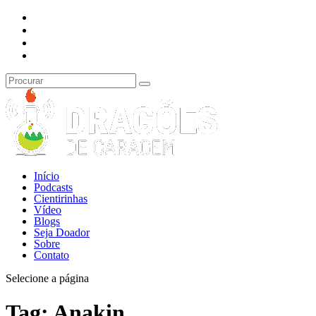
Início
Podcasts
Cientirinhas
Vídeo
Blogs
Seja Doador
Sobre
Contato
Selecione a página
Tag:
Anakin