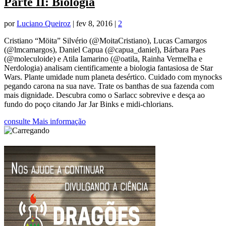
Parte II: Biologia
por
Luciano Queiroz
|
fev 8, 2016
|
2
Cristiano “Möita” Silvério (@MoitaCristiano), Lucas Camargos
(@lmcamargos), Daniel Capua (@capua_daniel), Bárbara Paes
(@moleculoide) e Atila Iamarino (@oatila, Rainha Vermelha e
Nerdologia) analisam cientificamente a biologia fantasiosa de Star
Wars. Plante umidade num planeta desértico. Cuidado com mynocks
pegando carona na sua nave. Trate os banthas de sua fazenda com
mais dignidade. Descubra como o Sarlacc sobrevive e desça ao
fundo do poço citando Jar Jar Binks e midi-chlorians.
consulte Mais informação