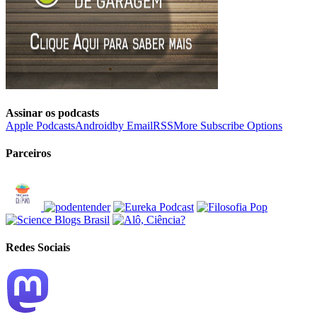
Assinar os podcasts
Apple Podcasts
Android
by Email
RSS
More Subscribe Options
Parceiros
Redes Sociais