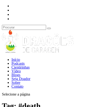
Início
Podcasts
Cientirinhas
Vídeo
Blogs
Seja Doador
Sobre
Contato
Selecione a página
Tag:
#death