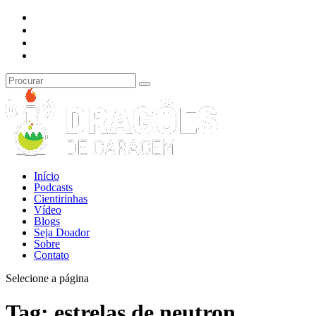
Início
Podcasts
Cientirinhas
Vídeo
Blogs
Seja Doador
Sobre
Contato
Selecione a página
Tag:
estrelas de neutron