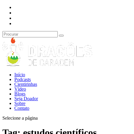
Início
Podcasts
Cientirinhas
Vídeo
Blogs
Seja Doador
Sobre
Contato
Selecione a página
Tag:
estudos científicos