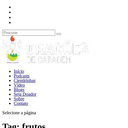
Início
Podcasts
Cientirinhas
Vídeo
Blogs
Seja Doador
Sobre
Contato
Selecione a página
Tag:
frutos