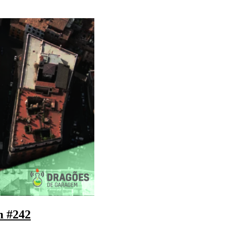
m #242