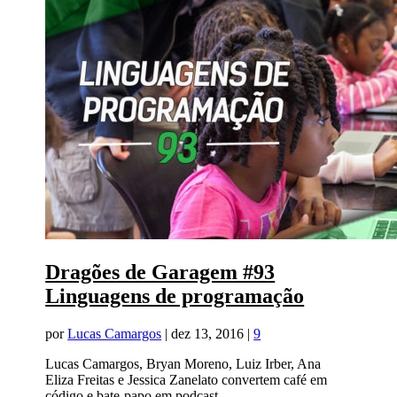
Dragões de Garagem #93
Linguagens de programação
por
Lucas Camargos
|
dez 13, 2016
|
9
Lucas Camargos, Bryan Moreno, Luiz Irber, Ana
Eliza Freitas e Jessica Zanelato convertem café em
código e bate-papo em podcast.