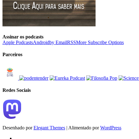
Assinar os podcasts
Apple Podcasts
Android
by Email
RSS
More Subscribe Options
Parceiros
Redes Sociais
Desenhado por
Elegant Themes
| Alimentado por
WordPress