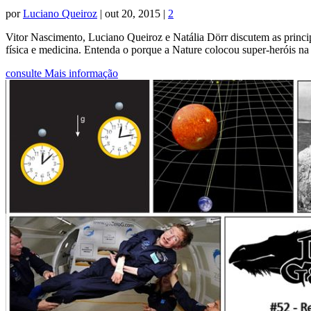
por
Luciano Queiroz
|
out 20, 2015
|
2
Vitor Nascimento, Luciano Queiroz e Natália Dörr discutem as princ
física e medicina. Entenda o porque a Nature colocou super-heróis n
consulte Mais informação