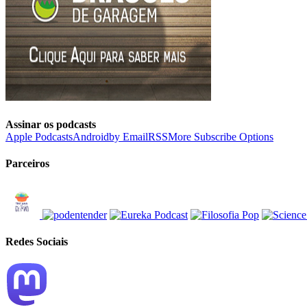
Assinar os podcasts
Apple Podcasts
Android
by Email
RSS
More Subscribe Options
Parceiros
Redes Sociais