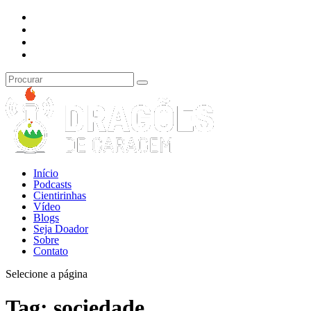
Início
Podcasts
Cientirinhas
Vídeo
Blogs
Seja Doador
Sobre
Contato
Selecione a página
Tag:
sociedade