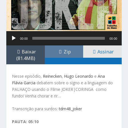
Tocador
00:00
00:00
de
áudio
Baixar
Zip
Assinar
(81.4MB)
Nesse episódio,
Reinecken
,
Hugo Leonardo
e
Ana
Flávia Garcia
debatem sobre o signo e a linguagem do
PALHAÇO usando o Filme JOKER|CORINGA como
fundo! Venha chorar e rir…
Transcrição para surdos:
tdm48_joker
PAUTA: 05:10