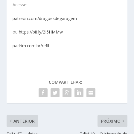
Acesse:
patreon.com/dragoesdegaragem
ou
https://bit.ly/2I5HMMw
padrim.com.br/refil
COMPARTILHAR:
ANTERIOR
PRÓXIMO
TdM 47 – Ideias
TdM 49 – O Mercado de