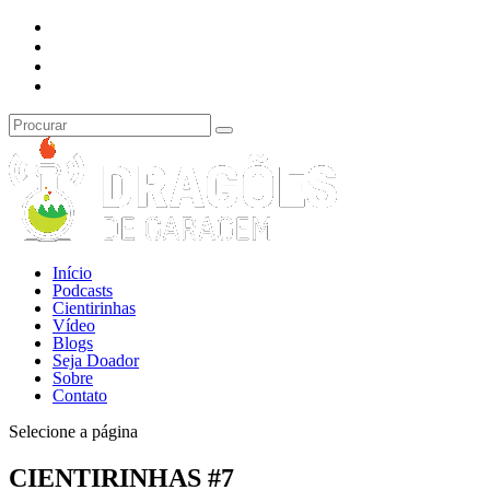
Início
Podcasts
Cientirinhas
Vídeo
Blogs
Seja Doador
Sobre
Contato
Selecione a página
CIENTIRINHAS #7