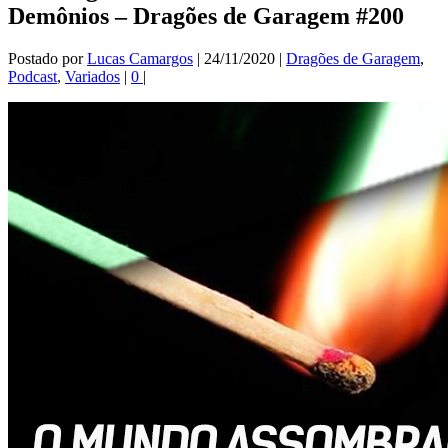
Demônios – Dragões de Garagem #200
Postado por
Lucas Camargos
|
24/11/2020
|
Dragões de Garagem
,
Podcast
,
Variados
|
0
|