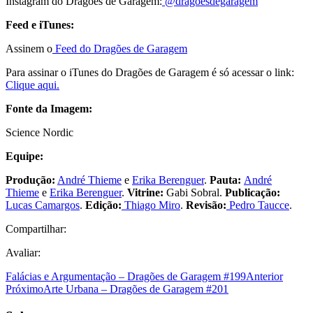
Instagram do Dragões de Garagem:
@dragoesdegaragem
Feed e iTunes:
Assinem o
Feed do Dragões de Garagem
Para assinar o iTunes do Dragões de Garagem é só acessar o link:
Clique aqui.
Fonte da Imagem:
Science Nordic
Equipe:
Produção:
André Thieme
e
Erika Berenguer
.
Pauta:
André
Thieme
e
Erika Berenguer
.
Vitrine:
Gabi Sobral.
Publicação:
Lucas Camargos
.
Edição:
Thiago Miro
.
Revisão:
Pedro Taucce
.
Compartilhar:
Avaliar:
Falácias e Argumentação – Dragões de Garagem #199
Anterior
Próximo
Arte Urbana – Dragões de Garagem #201