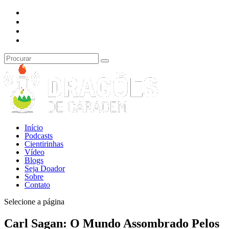
Início
Podcasts
Cientirinhas
Vídeo
Blogs
Seja Doador
Sobre
Contato
Selecione a página
Carl Sagan: O Mundo Assombrado Pelos