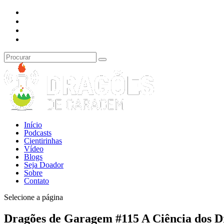
Início
Podcasts
Cientirinhas
Vídeo
Blogs
Seja Doador
Sobre
Contato
Selecione a página
Dragões de Garagem #115 A Ciência dos D