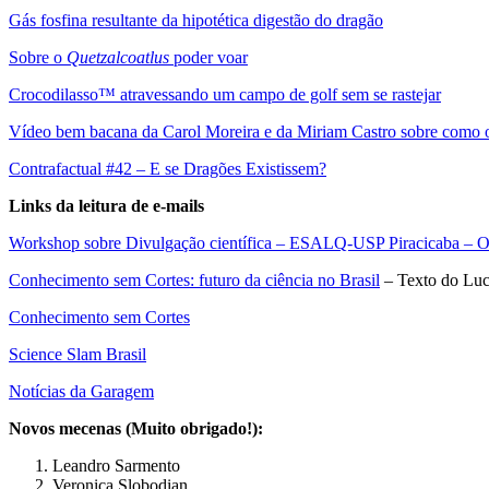
Gás fosfina resultante da hipotética digestão do dragão
Sobre o
Quetzalcoatlus
poder voar
Crocodilasso™ atravessando um campo de golf sem se rastejar
Vídeo bem bacana da Carol Moreira e da Miriam Castro sobre como os
Contrafactual #42 – E se Dragões Existissem?
Links da leitura de e-mails
Workshop sobre Divulgação científica – ESALQ-USP Piracicaba – Or
Conhecimento sem Cortes: futuro da ciência no Brasil
– Texto do Luc
Conhecimento sem Cortes
Science Slam Brasil
Notícias da Garagem
Novos mecenas (Muito obrigado!):
Leandro Sarmento
Veronica Slobodian