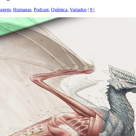
ragem
,
Humanas
,
Podcast
,
Química
,
Variados
|
9
|