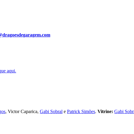
@dragoesdegaragem.com
que aqui.
gos
, Victor Caparica,
Gabi Sobral
e
Patrick Simões
.
Vitrine:
Gabi Sobr