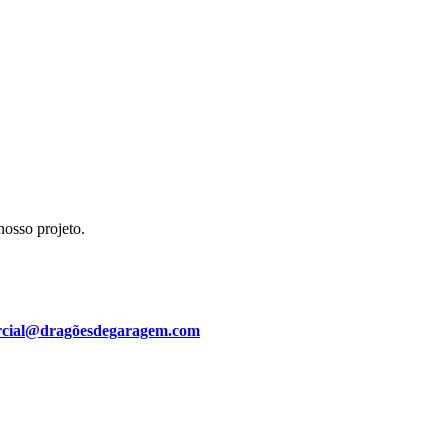
osso projeto.
cial@dragõesdegaragem.com