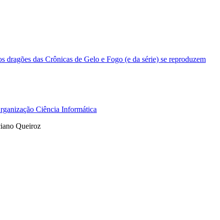
 dragões das Crônicas de Gelo e Fogo (e da série) se reproduzem
ganização Ciência Informática
iano Queiroz