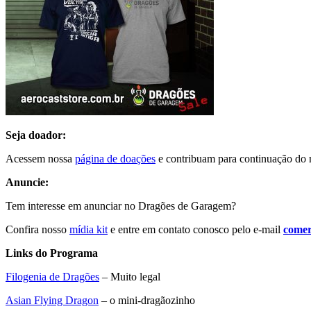
Seja doador:
Acessem nossa
página de doações
e contribuam para continuação do n
Anuncie:
Tem interesse em anunciar no Dragões de Garagem?
Confira nosso
mídia kit
e entre em contato conosco pelo e-mail
comer
Links do Programa
Filogenia de Dragões
– Muito legal
Asian Flying Dragon
– o mini-dragãozinho