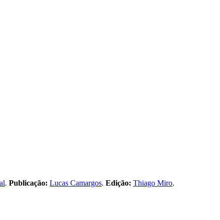
al
.
Publicação:
Lucas Camargos
.
Edição:
Thiago Miro
.