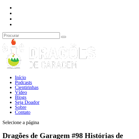
Início
Podcasts
Cientirinhas
Vídeo
Blogs
Seja Doador
Sobre
Contato
Selecione a página
Dragões de Garagem #98 Histórias de