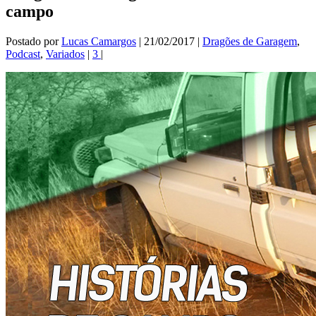
campo
Postado por
Lucas Camargos
|
21/02/2017
|
Dragões de Garagem
,
Podcast
,
Variados
|
3
|