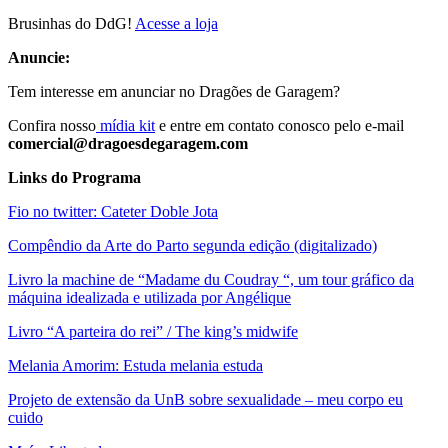
Brusinhas do DdG!
Acesse a loja
Anuncie:
Tem interesse em anunciar no Dragões de Garagem?
Confira nosso
mídia kit
e entre em contato conosco pelo e-mail
comercial@dragoesdegaragem.com
Links do Programa
Fio no twitter: Cateter Doble Jota
Compêndio da Arte do Parto segunda edição (digitalizado)
Livro la machine de “Madame du Coudray “, um tour gráfico da
máquina idealizada e utilizada por Angélique
Livro “A parteira do rei” / The king’s midwife
Melania Amorim: Estuda melania estuda
Projeto de extensão da UnB sobre sexualidade – meu corpo eu
cuido