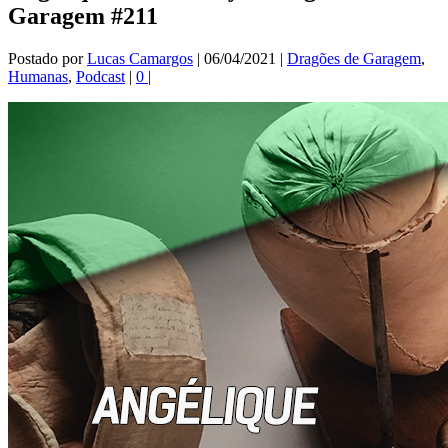
Garagem #211
Postado por
Lucas Camargos
|
06/04/2021
|
Dragões de Garagem
,
Humanas
,
Podcast
|
0
|