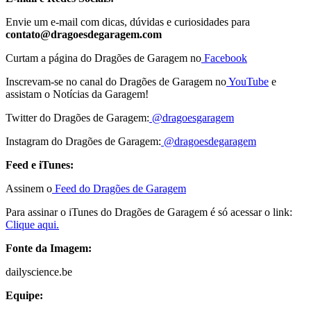
Envie um e-mail com dicas, dúvidas e curiosidades para
contato@dragoesdegaragem.com
Curtam a página do Dragões de Garagem no
Facebook
Inscrevam-se no canal do Dragões de Garagem no
YouTube
e
assistam o Notícias da Garagem!
Twitter do Dragões de Garagem:
@dragoesgaragem
Instagram do Dragões de Garagem:
@dragoesdegaragem
Feed e iTunes:
Assinem o
Feed do Dragões de Garagem
Para assinar o iTunes do Dragões de Garagem é só acessar o link:
Clique aqui.
Fonte da Imagem:
dailyscience.be
Equipe: