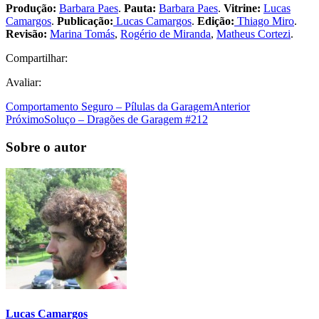
Produção:
Barbara Paes
.
Pauta:
Barbara Paes
.
Vitrine:
Lucas
Camargos
.
Publicação:
Lucas Camargos
.
Edição:
Thiago Miro
.
Revisão:
Marina Tomás
,
Rogério de Miranda
,
Matheus Cortezi
.
Compartilhar:
Avaliar:
Comportamento Seguro – Pílulas da Garagem
Anterior
Próximo
Soluço – Dragões de Garagem #212
Sobre o autor
Lucas Camargos