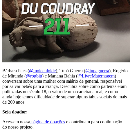
Bárbara Paes (
@moleculoide
), Tupá Guerra (
@tupaguerra
), Rogério
de Miranda (
@rogbitt
) e Mariana Bahia (
@LivreMaternagem
)
c
onversam sobre uma mulher com salário de general, responsável
por salvar bebês para a França. Descubra sobre como parteiras eram
politizadas no século 18, o valor de uma carteirada real, e como
ainda hoje temos dificuldade de superar alguns tabus sociais de mais
de 200 anos.
Seja doador:
Acessem nossa
página de doações
e contribuam para continuação
do nosso projeto.