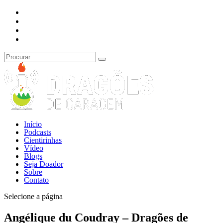
Início
Podcasts
Cientirinhas
Vídeo
Blogs
Seja Doador
Sobre
Contato
Selecione a página
Angélique du Coudray – Dragões de