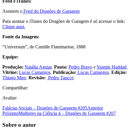
Feed e iTunes:
Assinem o
Feed do Dragões de Garagem
Para assinar o iTunes do Dragões de Garagem é só acessar o link:
Clique aqui.
Fonte da Imagem:
“Universum”, de Camille Flammarion, 1888
Equipe:
Produção:
Natália Aguiar
.
Pauta:
Pedro Bravo
e
Yasmin Haddad
.
Vitrine:
Lucas Camargos
.
Publicação:
Lucas Camargos
.
Edição:
Thiago Miro
.
Revisão:
Pedro Taucce
.
Compartilhar:
Avaliar:
Falácias Sociais – Dragões de Garagem #205
Anterior
Próximo
Mulheres na Ciência 4 – Dragões de Garagem #207
Sobre o autor