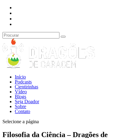
Início
Podcasts
Cientirinhas
Vídeo
Blogs
Seja Doador
Sobre
Contato
Selecione a página
Filosofia da Ciência – Dragões de