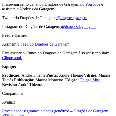
Inscrevam-se no canal do Dragões de Garagem no
YouTube
e
assistam o Notícias da Garagem!
Twitter do Dragões de Garagem:
@dragoesgaragem
Instagram do Dragões de Garagem:
@dragoesdegaragem
Feed e iTunes:
Assinem o
Feed do Dragões de Garagem
Para assinar o iTunes do Dragões de Garagem é só acessar o link:
Clique aqui.
Equipe:
Produção:
André Thieme
Pauta:
André Thieme
Vitrine:
Marina
Tomás
Publicação:
Marina Monteiro.
Edição:
Thiago Miro
.
Revisão:
André Thieme.
Compartilhar:
Avaliar:
Privacidade, segurança e dados genéticos – Dragões de Garagem
#239
Anterior