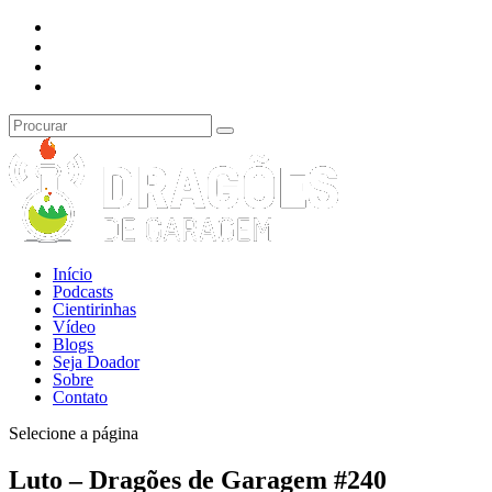
Início
Podcasts
Cientirinhas
Vídeo
Blogs
Seja Doador
Sobre
Contato
Selecione a página
Luto – Dragões de Garagem #240