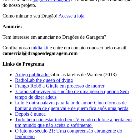
do nosso projeto.
Como mimar o seu Dragão!
Acesse a loja
Anuncie:
Tem interesse em anunciar no Dragões de Garagem?
Confira nosso
mídia kit
e entre em contato conosco pelo e-mail
comercial@dragoesdegaragem.com
Links do Programa
Artigo publicado
sobre as tarefas de Warden (2013)
RadioLab the queen of dying
Frango Robô a Girafa em processo de morrer
Como sobreviver ao suicídio de uma pessoa querida Sem
tempo de dizer adeus
Luto é outra palavra para falar de amor: Cinco formas de
honrar a vida de quem vai e de quem fica após uma perda
Depois é nunca
Tudo bem não estar tudo bem: Vivendo o luto e a perda em
um mundo que não aceita o sofrimento
O luto no século 21: Uma compreensão abrangente do
fenômeno