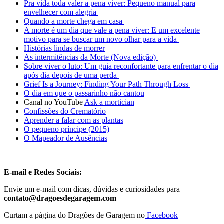
Pra vida toda valer a pena viver: Pequeno manual para
envelhecer com alegria
Quando a morte chega em casa
A morte é um dia que vale a pena viver: E um excelente
motivo para se buscar um novo olhar para a vida
Histórias lindas de morrer
As intermitências da Morte (Nova edição)
Sobre viver o luto: Um guia reconfortante para enfrentar o dia
após dia depois de uma perda
Grief Is a Journey: Finding Your Path Through Loss
O dia em que o passarinho não cantou
Canal no YouTube
Ask a mortician
Confissões do Crematório
Aprender a falar com as plantas
O pequeno príncipe (2015)
O Mapeador de Ausências
E-mail e Redes Sociais:
Envie um e-mail com dicas, dúvidas e curiosidades para
contato@dragoesdegaragem.com
Curtam a página do Dragões de Garagem no
Facebook