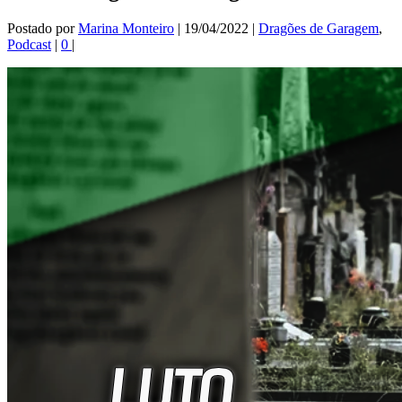
Postado por
Marina Monteiro
|
19/04/2022
|
Dragões de Garagem
,
Podcast
|
0
|