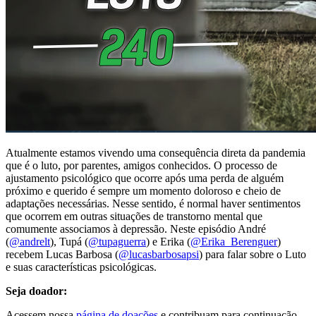
Atualmente estamos vivendo uma consequência direta da pandemia
que é o luto, por parentes, amigos conhecidos. O processo de
ajustamento psicológico que ocorre após uma perda de alguém
próximo e querido é sempre um momento doloroso e cheio de
adaptações necessárias. Nesse sentido, é normal haver sentimentos
que ocorrem em outras situações de transtorno mental que
comumente associamos à depressão. Neste episódio André
(
@andrelt
), Tupá (
@tupaguerra
) e Erika (
@Erika_Berenguer
)
recebem Lucas Barbosa (
@lucasbarbosapsi
) para falar sobre o Luto
e suas características psicológicas.
Seja doador:
Acessem nossa
página de doações
e contribuam para continuação