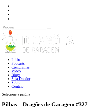
Início
Podcasts
Cientirinhas
Vídeo
Blogs
Seja Doador
Sobre
Contato
Selecione a página
Pilhas – Dragões de Garagem #327