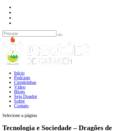
Início
Podcasts
Cientirinhas
Vídeo
Blogs
Seja Doador
Sobre
Contato
Selecione a página
Tecnologia e Sociedade – Dragões de