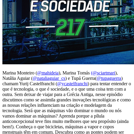
Marina Monteiro (
@mahideia
), Marina Tomás
(@sciartmari
),
Natália Aguiar (
@nataliaguiar_cs
) e Tupá Guerra(
@tupaguerra
)
chamam Yurij Castelfranchi (
@ycastelfranchi
) para tentar entender o
que é tecnologia, o que é sociedade, e o que uma coisa tem com a
outra. Sem deixar de viajar para a Grécia Antiga, nesse episódio
discutimos como se assimila grandes inovações tecnológicas e como
as nossas relações influenciam na criação e modelagem da
tecnologia. Será que as máquinas vão dominar o mundo ou nós
vamos dominar as máquinas? Aprenda porque a pílula
anticoncepcional teve fins muito melhores que seu propósito (ainda
bem!). Conheça o que bicicletas, máquinas a vapor e copos
menstruais têm em comum. Descubra como as pontes podem ser