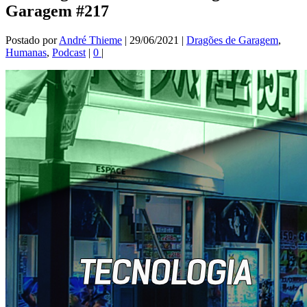
Garagem #217
Postado por
André Thieme
|
29/06/2021
|
Dragões de Garagem
,
Humanas
,
Podcast
|
0
|