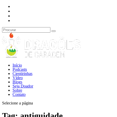
Início
Podcasts
Cientirinhas
Vídeo
Blogs
Seja Doador
Sobre
Contato
Selecione a página
Tag:
antiguidade