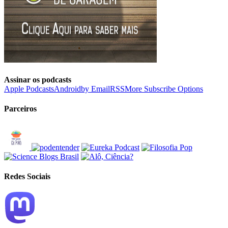
Assinar os podcasts
Apple Podcasts
Android
by Email
RSS
More Subscribe Options
Parceiros
Redes Sociais