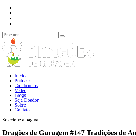
Início
Podcasts
Cientirinhas
Vídeo
Blogs
Seja Doador
Sobre
Contato
Selecione a página
Dragões de Garagem #147 Tradições de A