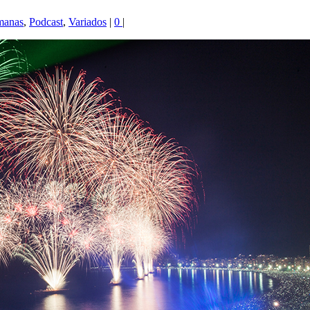
anas
,
Podcast
,
Variados
|
0
|