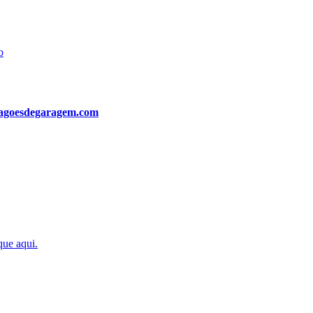
o
agoesdegaragem.com
que aqui.