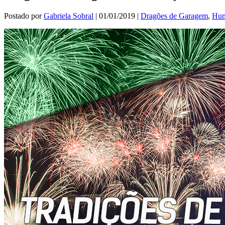
Postado por
Gabriela Sobral
|
01/01/2019
|
Dragões de Garagem
,
Hum