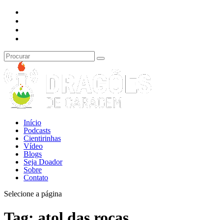
Início
Podcasts
Cientirinhas
Vídeo
Blogs
Seja Doador
Sobre
Contato
Selecione a página
Tag:
atol das rocas