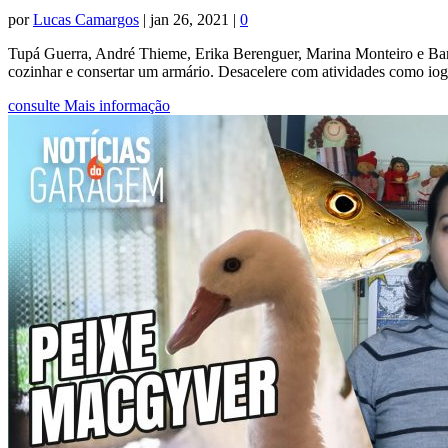
por
Lucas Camargos
|
jan 26, 2021
|
0
Tupá Guerra, André Thieme, Erika Berenguer, Marina Monteiro e Barba
cozinhar e consertar um armário. Desacelere com atividades como iog
consulte Mais informação