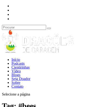
Início
Podcasts
Cientirinhas
Vídeo
Blogs
Seja Doador
Sobre
Contato
Selecione a página
Tag:
#bees