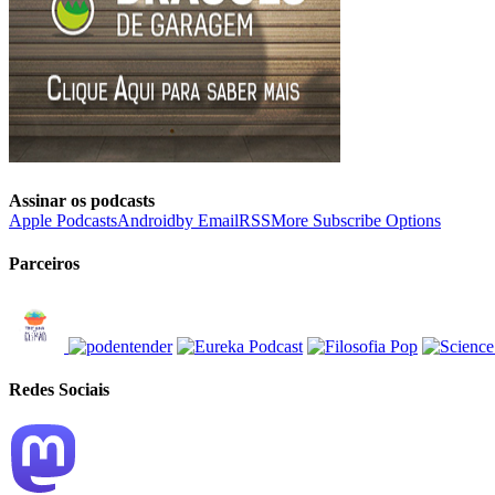
Assinar os podcasts
Apple Podcasts
Android
by Email
RSS
More Subscribe Options
Parceiros
Redes Sociais