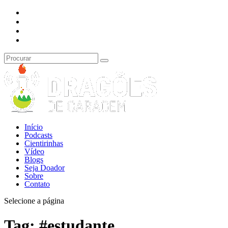
Início
Podcasts
Cientirinhas
Vídeo
Blogs
Seja Doador
Sobre
Contato
Selecione a página
Tag:
#estudante