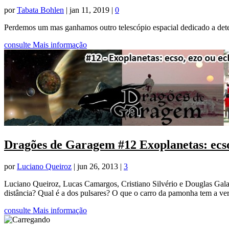
por
Tabata Bohlen
|
jan 11, 2019
|
0
Perdemos um mas ganhamos outro telescópio espacial dedicado a detect
consulte Mais informação
Dragões de Garagem #12 Exoplanetas: ecso
por
Luciano Queiroz
|
jun 26, 2013
|
3
Luciano Queiroz, Lucas Camargos, Cristiano Silvério e Douglas Galant
distância? Qual é a dos pulsares? O que o carro da pamonha tem a ve
consulte Mais informação