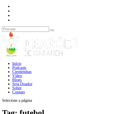
Início
Podcasts
Cientirinhas
Vídeo
Blogs
Seja Doador
Sobre
Contato
Selecione a página
Tag:
futebol