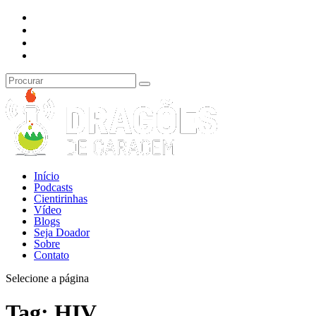
Início
Podcasts
Cientirinhas
Vídeo
Blogs
Seja Doador
Sobre
Contato
Selecione a página
Tag:
HIV