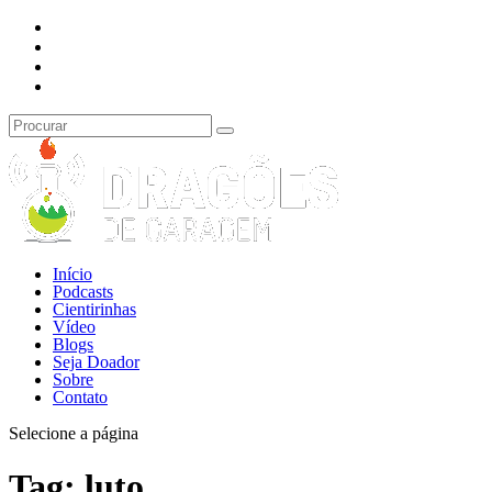
Início
Podcasts
Cientirinhas
Vídeo
Blogs
Seja Doador
Sobre
Contato
Selecione a página
Tag:
luto