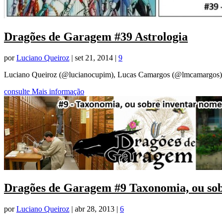
Dragões de Garagem #39 Astrologia
por
Luciano Queiroz
|
set 21, 2014
|
9
Luciano Queiroz (@lucianocupim), Lucas Camargos (@lmcamargos), C
consulte Mais informação
Dragões de Garagem #9 Taxonomia, ou sob
por
Luciano Queiroz
|
abr 28, 2013
|
6