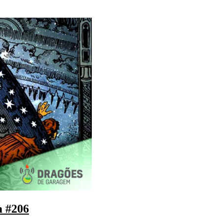
m #206