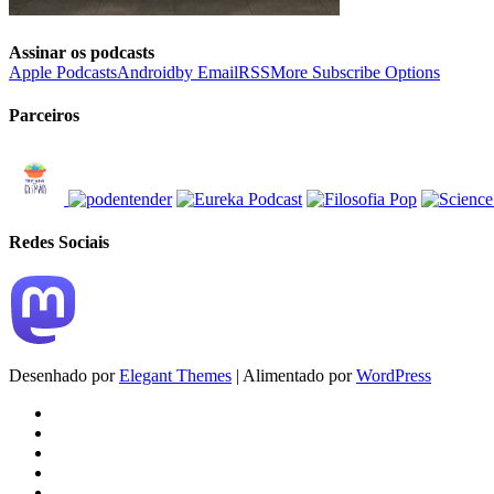
Assinar os podcasts
Apple Podcasts
Android
by Email
RSS
More Subscribe Options
Parceiros
Redes Sociais
Desenhado por
Elegant Themes
| Alimentado por
WordPress