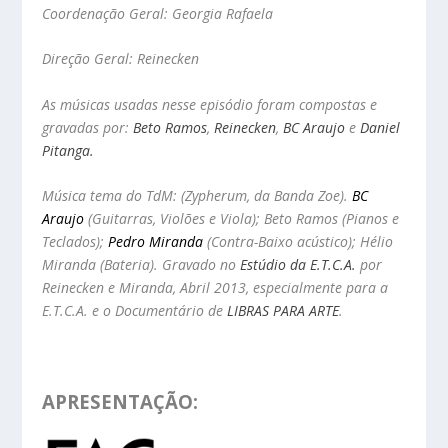
Coordenação Geral: Georgia Rafaela
Direção Geral: Reinecken
As músicas usadas nesse episódio foram compostas e
gravadas por:
Beto Ramos
,
Reinecken
,
BC Araujo
e
Daniel
Pitanga.
Música tema do TdM: (Zypherum, da Banda Zoe).
BC
Araujo
(Guitarras, Violões e Viola); Beto Ramos (Pianos e
Teclados);
Pedro Miranda
(Contra-Baixo acústico); Hélio
Miranda (Bateria). Gravado no
Estúdio da E.T.C.A.
por
Reinecken e Miranda, Abril 2013, especialmente para a
E.T.C.A. e o
Documentário de
LIBRAS PARA ARTE
.
APRESENTAÇÃO: