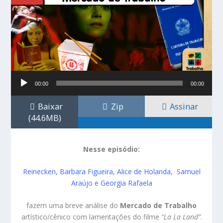
Tocador
00:00
00:00
de
áudio
Baixar
Zip
Assinar
(44.6MB)
Nesse episódio:
Reinecken
,
Barbara Figueira
,
Alice de Holanda
,
Samuel
Araújo
e
Georgia Rafaela
fazem uma breve análise do
Mercado de Trabalho
artístico/cênico com lamentações do filme
“La La Land”
.