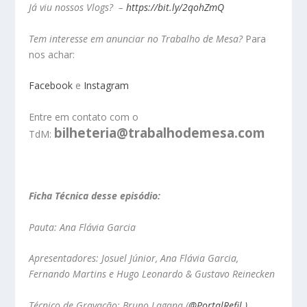
Já viu nossos Vlogs? –
https://bit.ly/2qohZmQ
Tem interesse em anunciar no Trabalho de Mesa?
Para
nos achar:
Facebook
e
Instagram
Entre em contato com o
bilheteria@trabalhodemesa.com
TdM:
Ficha Técnica desse episódio:
Pauta: Ana Flávia Garcia
Apresentadores: Josuel Júnior, Ana Flávia Garcia,
Fernando Martins e Hugo Leonardo & Gustavo Reinecken
Técnico de Gravação: Bruno Lagana
(
@PortalRefil.)