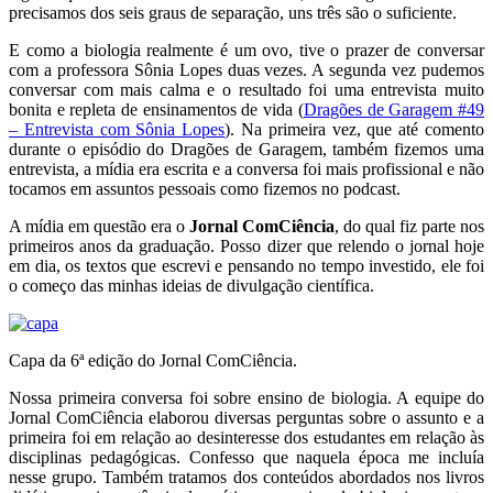
precisamos dos seis graus de separação, uns três são o suficiente.
E como a biologia realmente é um ovo, tive o prazer de conversar
com a professora Sônia Lopes duas vezes. A segunda vez pudemos
conversar com mais calma e o resultado foi uma entrevista muito
bonita e repleta de ensinamentos de vida (
Dragões de Garagem #49
– Entrevista com Sônia Lopes
). Na primeira vez, que até comento
durante o episódio do Dragões de Garagem, também fizemos uma
entrevista, a mídia era escrita e a conversa foi mais profissional e não
tocamos em assuntos pessoais como fizemos no podcast.
A mídia em questão era o
Jornal ComCiência
, do qual fiz parte nos
primeiros anos da graduação. Posso dizer que relendo o jornal hoje
em dia, os textos que escrevi e pensando no tempo investido, ele foi
o começo das minhas ideias de divulgação científica.
Capa da 6ª edição do Jornal ComCiência.
Nossa primeira conversa foi sobre ensino de biologia. A equipe do
Jornal ComCiência elaborou diversas perguntas sobre o assunto e a
primeira foi em relação ao desinteresse dos estudantes em relação às
disciplinas pedagógicas. Confesso que naquela época me incluía
nesse grupo. Também tratamos dos conteúdos abordados nos livros