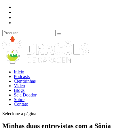
Início
Podcasts
Cientirinhas
Vídeo
Blogs
Seja Doador
Sobre
Contato
Selecione a página
Minhas duas entrevistas com a Sônia