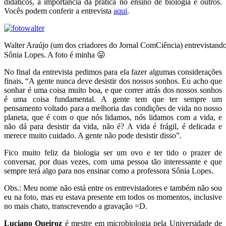
didáticos, a importância da prática no ensino de biologia e outros.
Vocês podem conferir a entrevista
aqui
.
Walter Araújo (um dos criadores do Jornal ComCiência) entrevistando
Sônia Lopes. A foto é minha 😛
No final da entrevista pedimos para ela fazer algumas considerações
finais, “A gente nunca deve desistir dos nossos sonhos. Eu acho que
sonhar é uma coisa muito boa, e que correr atrás dos nossos sonhos
é uma coisa fundamental. A gente tem que ter sempre um
pensamento voltado para a melhoria das condições de vida no nosso
planeta, que é com o que nós lidamos, nós lidamos com a vida, e
não dá para desistir da vida, não é? A vida é frágil, é delicada e
merece muito cuidado. A gente não pode desistir disso”.
Fico muito feliz da biologia ser um ovo e ter tido o prazer de
conversar, por duas vezes, com uma pessoa tão interessante e que
sempre terá algo para nos ensinar como a professora Sônia Lopes.
Obs.: Meu nome não está entre os entrevistadores e também não sou
eu na foto, mas eu estava presente em todos os momentos, inclusive
no mais chato, transcrevendo a gravação =D.
Luciano Queiroz
é mestre em microbiologia pela Universidade de