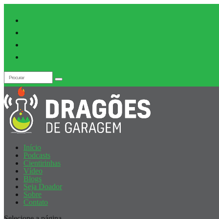
Início
Podcasts
Cientirinhas
Vídeo
Blogs
Seja Doador
Sobre
Contato
Selecione a página