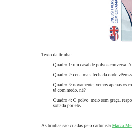
Texto da tirinha:
Quadro 1: um casal de polvos conversa. A 
Quadro 2: cena mais fechada onde vêem-s
Quadro 3: novamente, vemos apenas os ros
tá com medo, né?
Quadro 4: O polvo, meio sem graça, respo
soltada por ele.
As tirinhas são criadas pelo cartunista
Marco Mer