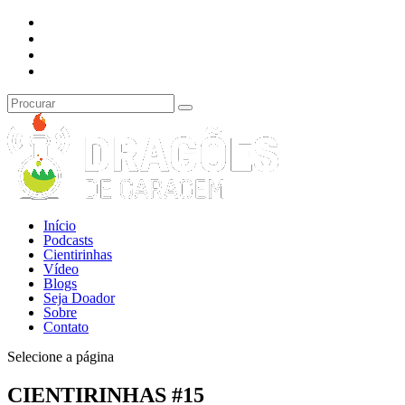
Início
Podcasts
Cientirinhas
Vídeo
Blogs
Seja Doador
Sobre
Contato
Selecione a página
CIENTIRINHAS #15