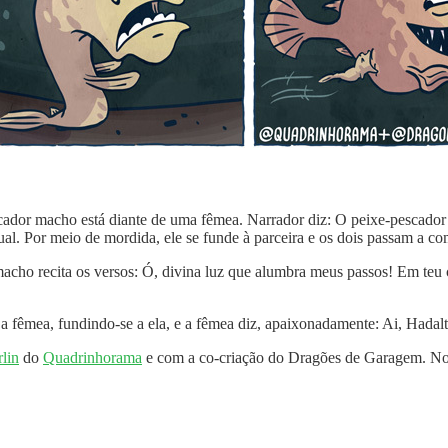
cador macho está diante de uma fêmea. Narrador diz: O peixe-pescado
ual. Por meio de mordida, ele se funde à parceira e os dois passam a c
acho recita os versos: Ó, divina luz que alumbra meus passos! Em teu c
 fêmea, fundindo-se a ela, e a fêmea diz, apaixonadamente: Ai, Hadal
lin
do
Quadrinhorama
e com a co-criação do Dragões de Garagem. No