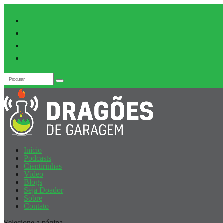
Início
Podcasts
Cientirinhas
Vídeo
Blogs
Seja Doador
Sobre
Contato
Selecione a página