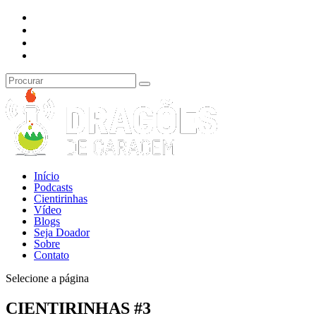
Início
Podcasts
Cientirinhas
Vídeo
Blogs
Seja Doador
Sobre
Contato
Selecione a página
CIENTIRINHAS #3