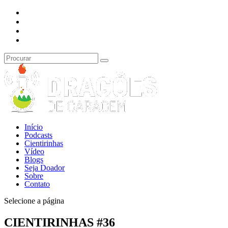
Início
Podcasts
Cientirinhas
Vídeo
Blogs
Seja Doador
Sobre
Contato
Selecione a página
CIENTIRINHAS #36