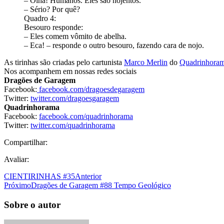
– Olha! Humanos. Eles são nojentos.
– Sério? Por quê?
Quadro 4:
Besouro responde:
– Eles comem vômito de abelha.
– Eca! – responde o outro besouro, fazendo cara de nojo.
As tirinhas são criadas pelo cartunista
Marco Merlin
do
Quadrinhora
Nos acompanhem em nossas redes sociais
Dragões de Garagem
Facebook:
facebook.com/dragoesdegaragem
Twitter:
twitter.com/dragoesgaragem
Quadrinhorama
Facebook:
facebook.com/quadrinhorama
Twitter:
twitter.com/quadrinhorama
Compartilhar:
Avaliar:
CIENTIRINHAS #35
Anterior
Próximo
Dragões de Garagem #88 Tempo Geológico
Sobre o autor