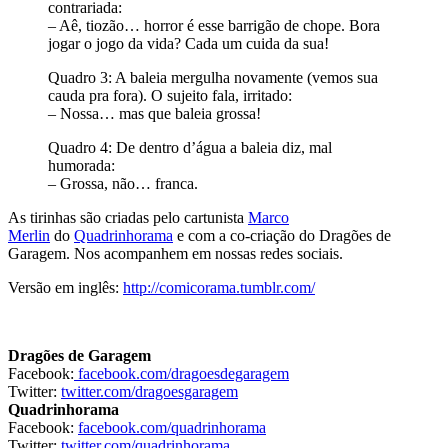
contrariada:
– Aê, tiozão… horror é esse barrigão de chope. Bora
jogar o jogo da vida? Cada um cuida da sua!
Quadro 3: A baleia mergulha novamente (vemos sua
cauda pra fora). O sujeito fala, irritado:
– Nossa… mas que baleia grossa!
Quadro 4: De dentro d’água a baleia diz, mal
humorada:
– Grossa, não… franca.
As tirinhas são criadas pelo cartunista
Marco
Merlin
do
Quadrinhorama
e com a co-criação do Dragões de
Garagem. Nos acompanhem em nossas redes sociais.
Versão em inglês:
http://comicorama.tumblr.com/
Dragões de Garagem
Facebook:
facebook.com/dragoesdegaragem
Twitter:
twitter.com/dragoesgaragem
Quadrinhorama
Facebook:
facebook.com/quadrinhorama
Twitter:
twitter.com/quadrinhorama