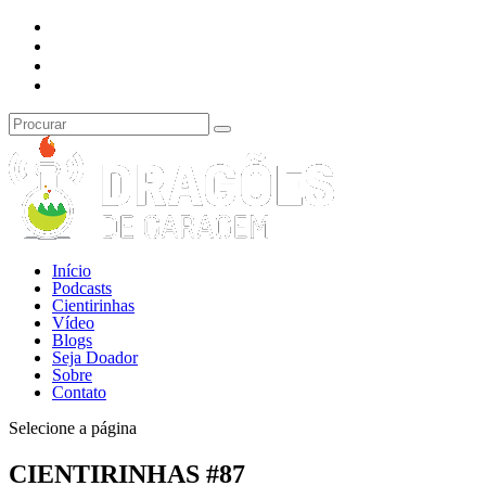
Início
Podcasts
Cientirinhas
Vídeo
Blogs
Seja Doador
Sobre
Contato
Selecione a página
CIENTIRINHAS #87