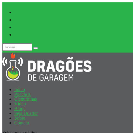
Início
Podcasts
Cientirinhas
Vídeo
Blogs
Seja Doador
Sobre
Contato
Selecione a página