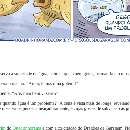
rva a superfície da água, sobre a qual caem gotas, formando círculos.
 para o macho: “Amor, temos uma goteira!”
ciente: “Afe, meu bem… sério?”
e quando água é um problema?” A cena é vista mais de longe, revelan
e observa os peixes ameaçadoramente, e cujas gostas de saliva são as go
lin
do
Quadrinhorama
e com a co-criação do Dragões de Garagem. No